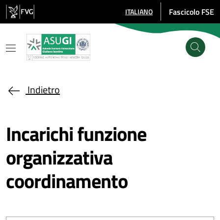
Salta al contenuto principale
Fascicolo FSE
ITALIANO
SELEZIONE LINGUA: LINGUA SE
Indietro
Incarichi funzione
organizzativa
coordinamento