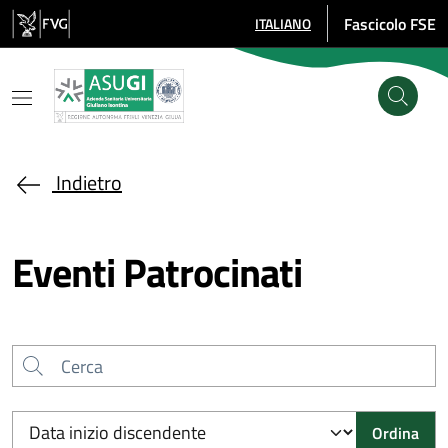
Salta al contenuto principale
Fascicolo FSE
ITALIANO
SELEZIONE LINGUA: LINGUA SE
Indietro
Eventi Patrocinati
Cerca
Ordina per
Ordina