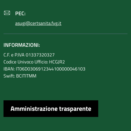
PEC:
asugi@certsanita.fvg.it
INFORMAZIONI:
C.F. e P.IVA 01337320327
Codice Univoco Ufficio: HCGJR2
IBAN: IT06D0306912344100000046103
Swift: BCITITMM
Amministrazione trasparente