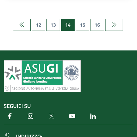
12
13
14
15
16
Prima pagina
Ultima pag
SEGUICI SU
Facebook
Instagram
Twitter
Youtube
Linkedin
INDIRIZZO: