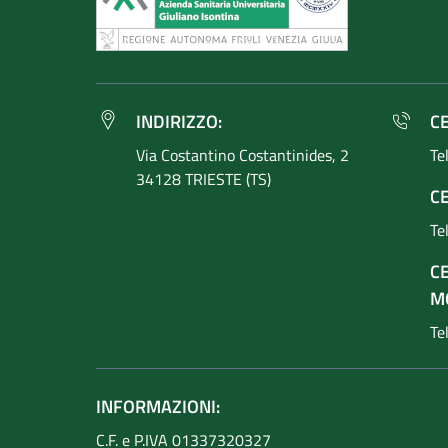
INDIRIZZO:
C
Via Costantino
Costantinides, 2
Te
34128 TRIESTE (TS)
CE
Te
C
M
Te
INFORMAZIONI:
C.F. e P.IVA 01337320327