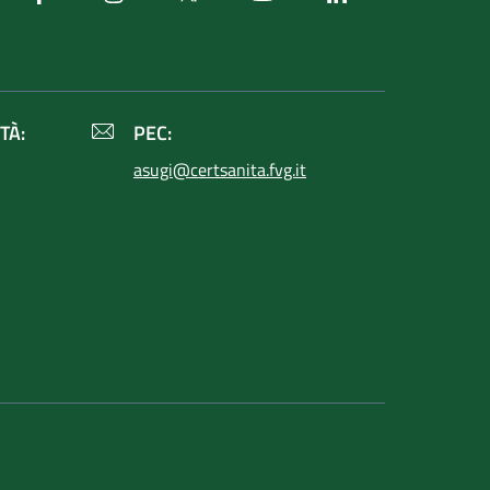
TÀ:
PEC:
asugi@certsanita.fvg.it