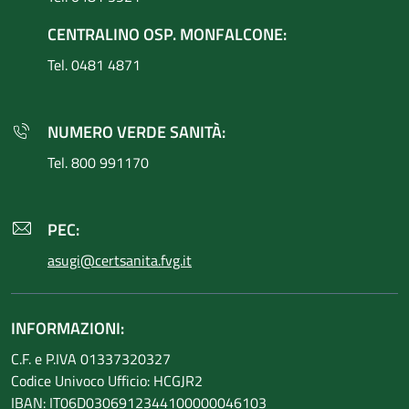
CENTRALINO OSP. MONFALCONE:
Tel. 0481 4871
NUMERO VERDE SANITÀ:
Tel. 800 991170
PEC:
asugi@certsanita.fvg.it
INFORMAZIONI:
C.F. e P.IVA 01337320327
Codice Univoco Ufficio: HCGJR2
IBAN: IT06D0306912344100000046103