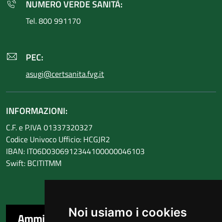
NUMERO VERDE SANITÀ:
Tel. 800 991170
PEC:
asugi@certsanita.fvg.it
INFORMAZIONI:
C.F. e P.IVA 01337320327
Codice Univoco Ufficio: HCGJR2
IBAN: IT06D0306912344100000046103
Swift: BCITITMM
Noi usiamo i cookies
Amministrazione trasparente