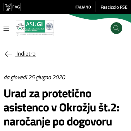
Salta al contenuto principale
Fascicolo FSE
ITALIANO
SELEZIONE LINGUA: LINGUA SE
Indietro
da giovedì 25 giugno 2020
Urad za protetično
asistenco v Okrožju št.2:
naročanje po dogovoru