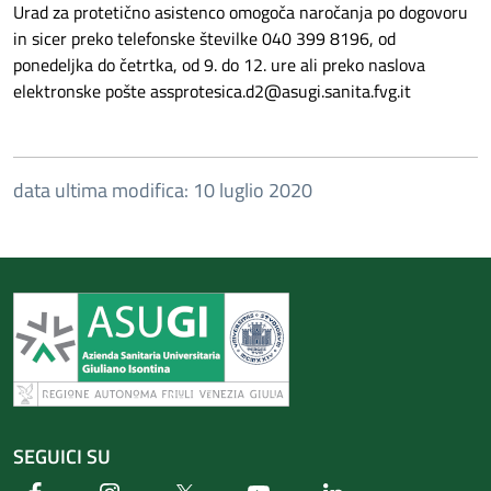
Urad za protetično asistenco omogoča naročanja po dogovoru
in sicer preko telefonske številke 040 399 8196, od
ponedeljka do četrtka, od 9. do 12. ure ali preko naslova
elektronske pošte assprotesica.d2@asugi.sanita.fvg.it
data ultima modifica: 10 luglio 2020
SEGUICI SU