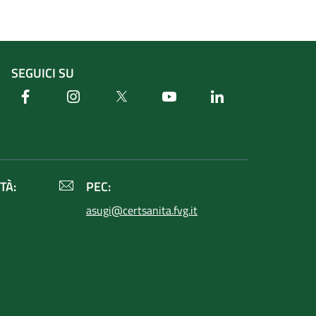
SEGUICI SU
Facebook
Instagram
Twitter
Youtube
Linkedin
TÀ:
PEC:
asugi@certsanita.fvg.it