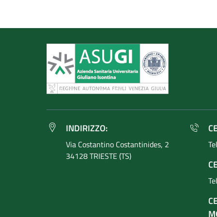
INDIRIZZO:
C
Via Costantino
Costantinides, 2
Te
34128 TRIESTE (TS)
CE
Te
C
M