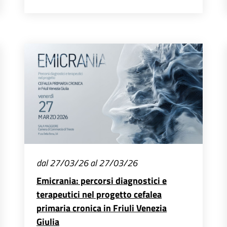
dal 27/03/26 al 27/03/26
Emicrania: percorsi diagnostici e
terapeutici nel progetto cefalea
primaria cronica in Friuli Venezia
Giulia