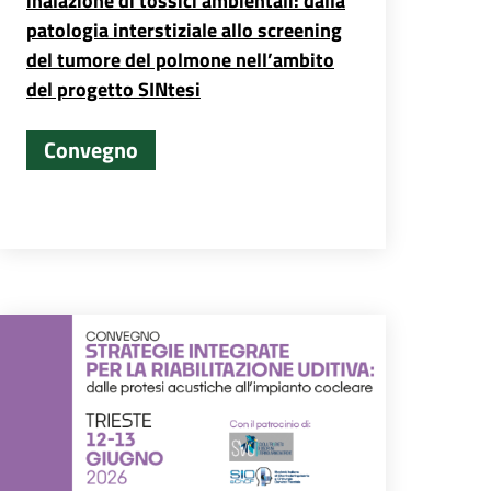
inalazione di tossici ambientali: dalla
patologia interstiziale allo screening
del tumore del polmone nell’ambito
del progetto SINtesi
Convegno