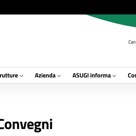
Cer
rutture
Azienda
ASUGI informa
Con
 Convegni