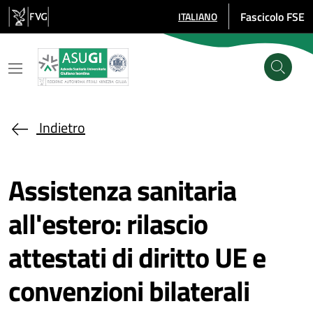
Salta al contenuto principale
Fascicolo FSE
ITALIANO
SELEZIONE LINGUA: LINGUA SE
Indietro
Assistenza sanitaria
all'estero: rilascio
attestati di diritto UE e
convenzioni bilaterali