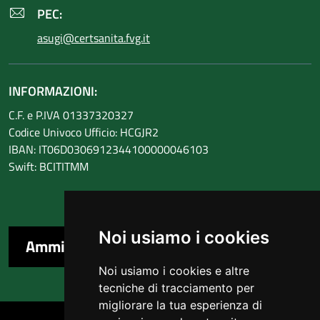
PEC:
asugi@certsanita.fvg.it
INFORMAZIONI:
C.F. e P.IVA 01337320327
Codice Univoco Ufficio: HCGJR2
IBAN: IT06D0306912344100000046103
Swift: BCITITMM
Noi usiamo i cookies
Amministrazione trasparente
Noi usiamo i cookies e altre
tecniche di tracciamento per
migliorare la tua esperienza di
Sezione Link Utili