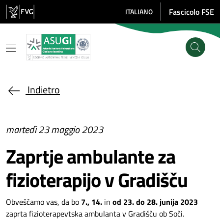
Salta al contenuto principale
Fascicolo FSE
ITALIANO
SELEZIONE LINGUA: LINGUA SE
Indietro
martedì 23 maggio 2023
Zaprtje ambulante za
fizioterapijo v Gradišču
Obveščamo vas, da bo
7., 14.
in
od 23. do 28. junija 2023
zaprta fizioterapevtska ambulanta v Gradišču ob Soči.