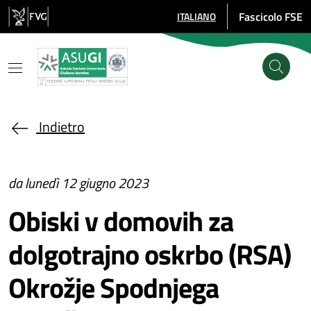
Salta al contenuto principale
Fascicolo FSE
ITALIANO
SELEZIONE LINGUA: LINGUA SE
Indietro
da lunedì 12 giugno 2023
Obiski v domovih za
dolgotrajno oskrbo (RSA)
Okrožje Spodnjega