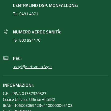
CENTRALINO OSP. MONFALCONE:
Tel. 0481 4871
NUMERO VERDE SANITÀ:
Tel. 800 991170
PEC:
asugi@certsanita.fvg.it
INFORMAZIONI:
C.F. e P.IVA 01337320327
Codice Univoco Ufficio: HCGJR2
IBAN: IT06D0306912344100000046103