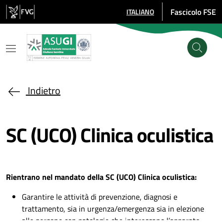
Salta al contenuto principale
Fascicolo FSE
ITALIANO
SELEZIONE LINGUA: LINGUA SE
Indietro
SC (UCO) Clinica oculistica
Rientrano nel mandato della SC (UCO) Clinica oculistica:
Garantire le attività di prevenzione, diagnosi e
trattamento, sia in urgenza/emergenza sia in elezione
alle persone con patologie che interessano l’apparato