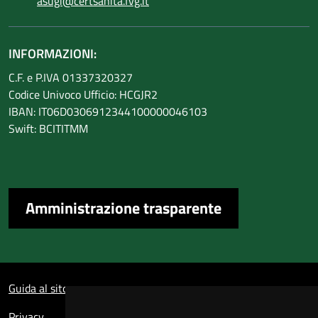
asugi@certsanita.fvg.it
INFORMAZIONI:
C.F. e P.IVA 01337320327
Codice Univoco Ufficio: HCGJR2
IBAN: IT06D0306912344100000046103
Swift: BCITITMM
Amministrazione trasparente
Sezione Link Utili
Guida al sito
Privacy