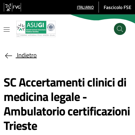
Salta al contenuto principale
Fascicolo FSE
ITALIANO
SELEZIONE LINGUA: LINGUA SE
Indietro
SC Accertamenti clinici di
medicina legale -
Ambulatorio certificazioni
Trieste