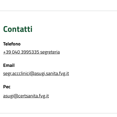
Contatti
Telefono
+39 040 3995335 segreteria
Email
segr.accclinici@asugi.sanita.fvg.it
Pec
asugi@certsanita.fvg.it