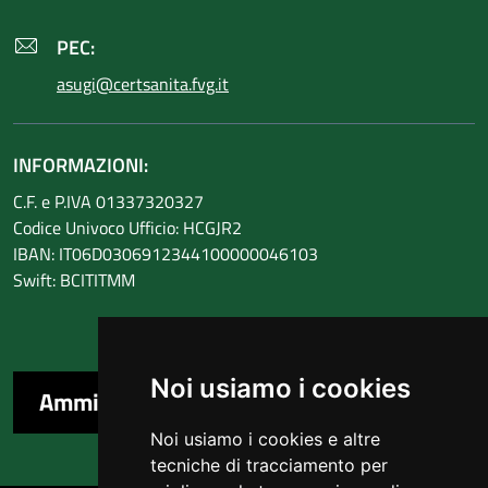
PEC:
asugi@certsanita.fvg.it
INFORMAZIONI:
C.F. e P.IVA 01337320327
Codice Univoco Ufficio: HCGJR2
IBAN: IT06D0306912344100000046103
Swift: BCITITMM
Noi usiamo i cookies
Amministrazione trasparente
Noi usiamo i cookies e altre
tecniche di tracciamento per