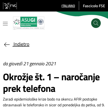
Salta al contenuto principale
Fascicolo FSE
ITALIANO
SELEZIONE LINGUA: LINGUA SE
Indietro
da giovedì 21 gennaio 2021
Okrožje št. 1 – naročanje
prek telefona
Zaradi epidemiološke krize bodo na okencu AFIR postopke
obravnavali le telefonsko in sicer od ponedeljka do petka, od 9.