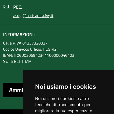
PEC:
asugi@certsanita.fvg.it
INFORMAZIONI:
C.F. e P.IVA 01337320327
Codice Univoco Ufficio: HCGJR2
IBAN: IT06D0306912344100000046103
Swift: BCITITMM
Noi usiamo i cookies
Amministrazione trasparente
Noi usiamo i cookies e altre
tecniche di tracciamento per
migliorare la tua esperienza di
Sezione Link Utili