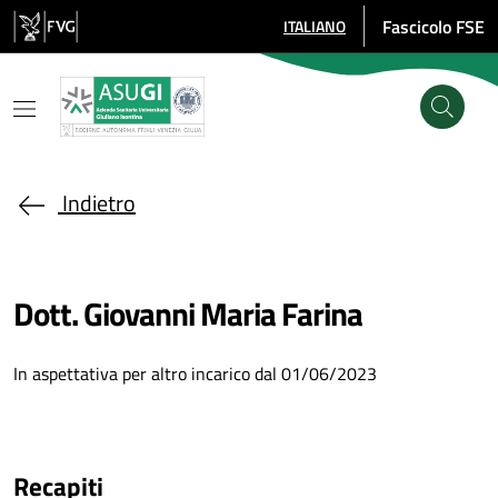
Salta al contenuto principale
Fascicolo FSE
ITALIANO
SELEZIONE LINGUA: LINGUA SE
Indietro
Dott. Giovanni Maria Farina
In aspettativa per altro incarico dal 01/06/2023
Recapiti