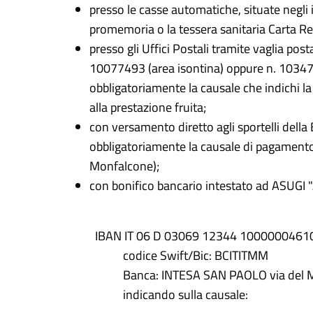
presso le casse automatiche, situate negli in
promemoria o la tessera sanitaria Carta R
presso gli Uffici Postali tramite vaglia post
10077493 (area isontina) oppure n. 103473
obbligatoriamente la causale che indichi la
alla prestazione fruita;
con versamento diretto agli sportelli del
obbligatoriamente la causale di pagamento 
Monfalcone);
con bonifico bancario intestato ad ASUGI 
IBAN IT 06 D 03069 12344 100000046
codice Swift/Bic: BCITITMM
Banca: INTESA SAN PAOLO via del M
indicando sulla causale: