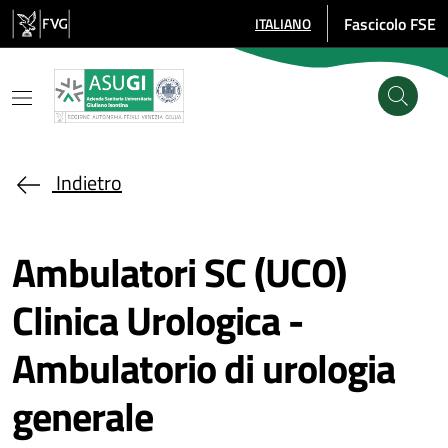
Salta al contenuto principale
Fascicolo FSE
ITALIANO
SELEZIONE LINGUA: LINGUA SE
Indietro
Ambulatori SC (UCO)
Clinica Urologica -
Ambulatorio di urologia
generale