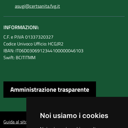
asugi@certsanita.fvg.it
INFORMAZIONI:
C.F. e P.IVA 01337320327
Codice Univoco Ufficio: HCGJR2
IBAN: IT06D0306912344100000046103
Swift: BCITITMM
Amministrazione trasparente
Sezione Link Utili
Noi usiamo i cookies
Guida al sito