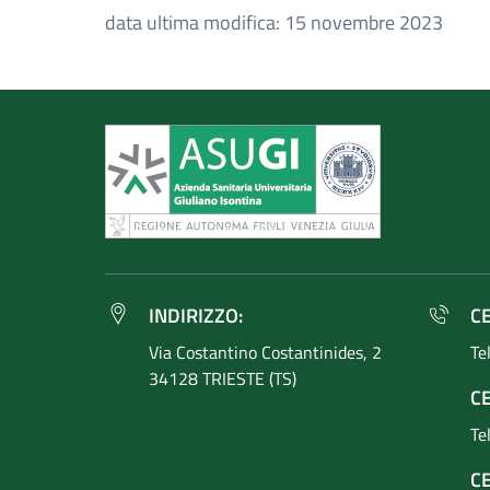
data ultima modifica: 15 novembre 2023
INDIRIZZO:
C
Via Costantino
Costantinides, 2
Te
34128 TRIESTE (TS)
CE
Te
C