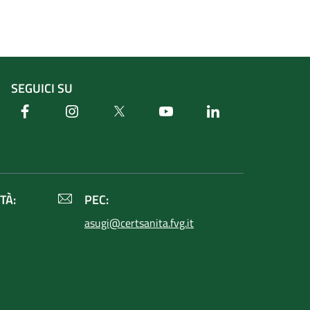
SEGUICI SU
Facebook
Instagram
Twitter
Youtube
Linkedin
TÀ:
PEC:
asugi@certsanita.fvg.it