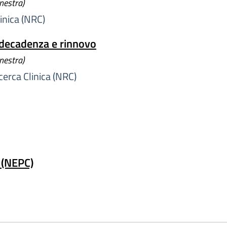
inestra)
inica (NRC)
decadenza e rinnovo
inestra)
erca Clinica (NRC)
a (NEPC)