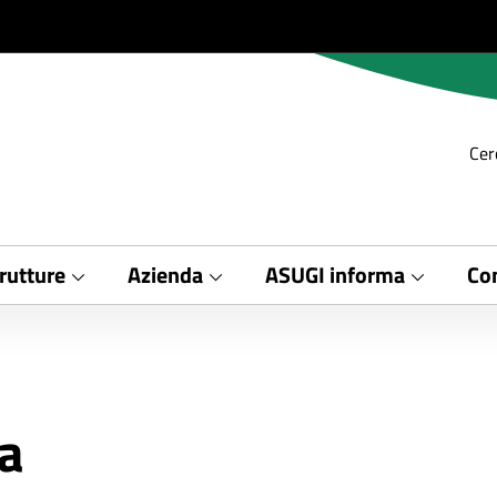
Cer
rutture
Azienda
ASUGI informa
Con
da