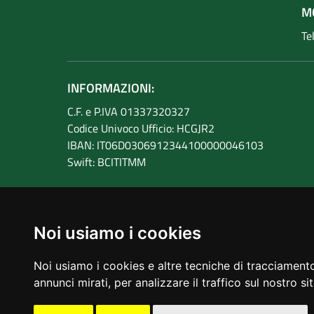
M
Te
INFORMAZIONI:
C.F. e P.IVA 01337320327
Codice Univoco Ufficio: HCGJR2
IBAN: IT06D0306912344100000046103
Swift: BCITITMM
Noi usiamo i cookies
Amministrazione trasparente
Noi usiamo i cookies e altre tecniche di tracciamento
annunci mirati, per analizzare il traffico sul nostro si
Sezione Link Utili