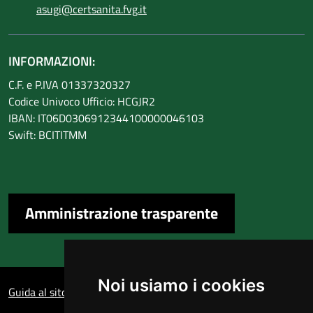
asugi@certsanita.fvg.it
INFORMAZIONI:
C.F. e P.IVA 01337320327
Codice Univoco Ufficio: HCGJR2
IBAN: IT06D0306912344100000046103
Swift: BCITITMM
Amministrazione trasparente
Sezione Link Utili
Noi usiamo i cookies
Guida al sito