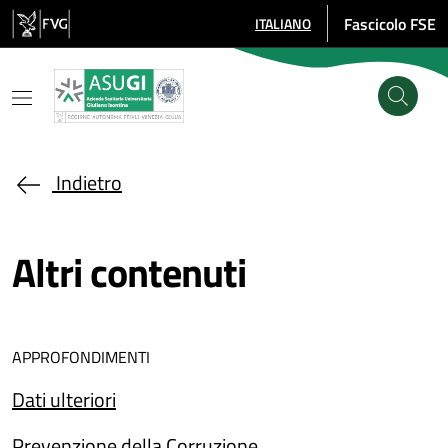
Salta al contenuto principale
Fascicolo FSE
ITALIANO
SELEZIONE LINGUA: LINGUA SE
Indietro
Altri contenuti
APPROFONDIMENTI
Dati ulteriori
Prevenzione della Corruzione