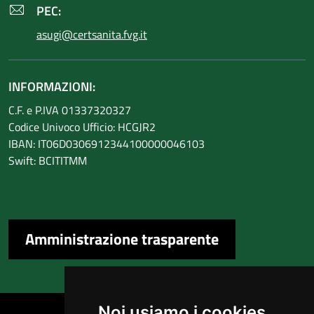
PEC:
asugi@certsanita.fvg.it
INFORMAZIONI:
C.F. e P.IVA 01337320327
Codice Univoco Ufficio: HCGJR2
IBAN: IT06D0306912344100000046103
Swift: BCITITMM
Amministrazione trasparente
Sezione Link Utili
Noi usiamo i cookies