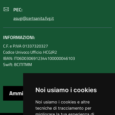
PEC:
asugi@certsanita.fvg.it
INFORMAZIONI:
C.F. e P.IVA 01337320327
Codice Univoco Ufficio: HCGJR2
IBAN: IT06D0306912344100000046103
Swift: BCITITMM
Noi usiamo i cookies
Amministrazione trasparente
Noi usiamo i cookies e altre
tecniche di tracciamento per
migliorare la tua esperienza di