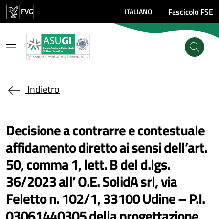
Salta al contenuto principale
Fascicolo FSE
ITALIANO
SELEZIONE LINGUA: LINGUA SE
Indietro
Decisione a contrarre e contestuale
affidamento diretto ai sensi dell’art.
50, comma 1, lett. B del d.lgs.
36/2023 all’ O.E. SolidA srl, via
Feletto n. 102/1, 33100 Udine – P.I.
03061440305 della progettazione