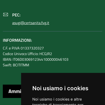
PEC:
asugi@certsanita.fvg.it
INFORMAZIONI:
C.F. e P.IVA 01337320327
Codice Univoco Ufficio: HCGJR2
IBAN: IT06D0306912344100000046103
Swift: BCITITMM
Noi usiamo i cookies
Amministrazione trasparente
Noi usiamo i cookies e altre
tecniche di tracciamento per