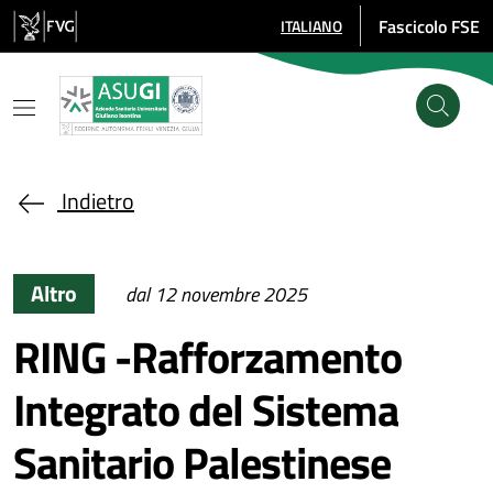
Salta al contenuto principale
Fascicolo FSE
ITALIANO
SELEZIONE LINGUA: LINGUA SE
Indietro
Altro
dal 12 novembre 2025
RING -Rafforzamento
Integrato del Sistema
Sanitario Palestinese