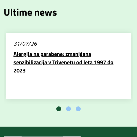
Ultime news
31/07/26
Alergija na parabene: zmanjšana
senzibilizacija v Trivenetu od leta 1997 do
2023