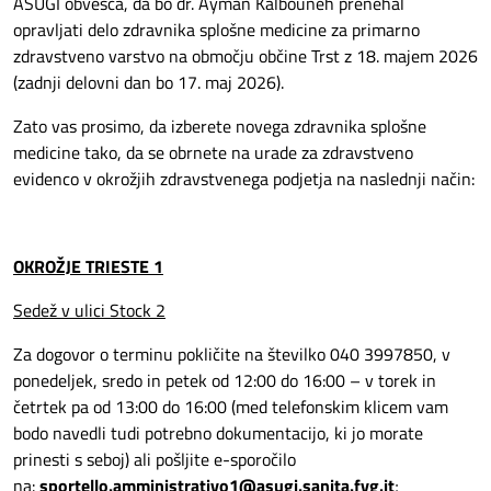
ASUGI obvešča, da bo dr. Ayman Kalbouneh prenehal
opravljati delo zdravnika splošne medicine za primarno
zdravstveno varstvo na območju občine Trst z 18. majem 2026
(zadnji delovni dan bo 17. maj 2026).
Zato vas prosimo, da izberete novega zdravnika splošne
medicine tako, da se obrnete na urade za zdravstveno
evidenco v okrožjih zdravstvenega podjetja na naslednji način:
OKROŽJE TRIESTE 1
Sedež v ulici Stock 2
Za dogovor o terminu pokličite na številko 040 3997850, v
ponedeljek, sredo in petek od 12:00 do 16:00 – v torek in
četrtek pa od 13:00 do 16:00 (med telefonskim klicem vam
bodo navedli tudi potrebno dokumentacijo, ki jo morate
prinesti s seboj) ali pošljite e-sporočilo
na:
sportello.amministrativo1@asugi.sanita.fvg.it
;