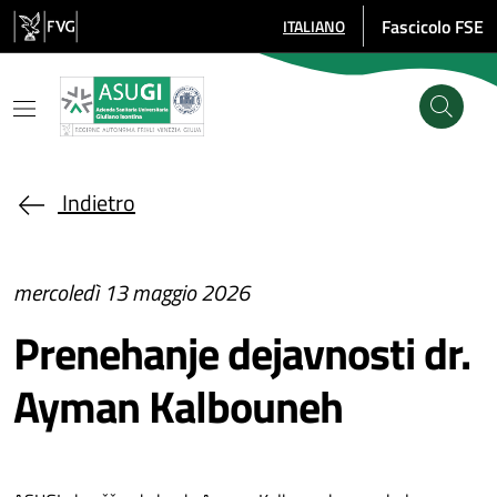
Salta al contenuto principale
Fascicolo FSE
ITALIANO
SELEZIONE LINGUA: LINGUA SE
Indietro
mercoledì 13 maggio 2026
Prenehanje dejavnosti dr.
Ayman Kalbouneh