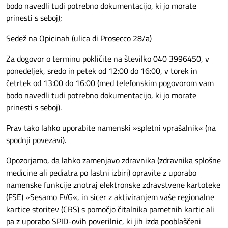
bodo navedli tudi potrebno dokumentacijo, ki jo morate
prinesti s seboj);
Sedež na Opicinah (ulica di Prosecco 28/a)
Za dogovor o terminu pokličite na številko 040 3996450, v
ponedeljek, sredo in petek od 12:00 do 16:00, v torek in
četrtek od 13:00 do 16:00 (med telefonskim pogovorom vam
bodo navedli tudi potrebno dokumentacijo, ki jo morate
prinesti s seboj).
Prav tako lahko uporabite namenski »spletni vprašalnik« (na
spodnji povezavi).
Opozorjamo, da lahko zamenjavo zdravnika (zdravnika splošne
medicine ali pediatra po lastni izbiri) opravite z uporabo
namenske funkcije znotraj elektronske zdravstvene kartoteke
(FSE) »Sesamo FVG«, in sicer z aktiviranjem vaše regionalne
kartice storitev (CRS) s pomočjo čitalnika pametnih kartic ali
pa z uporabo SPID-ovih poverilnic, ki jih izda pooblaščeni