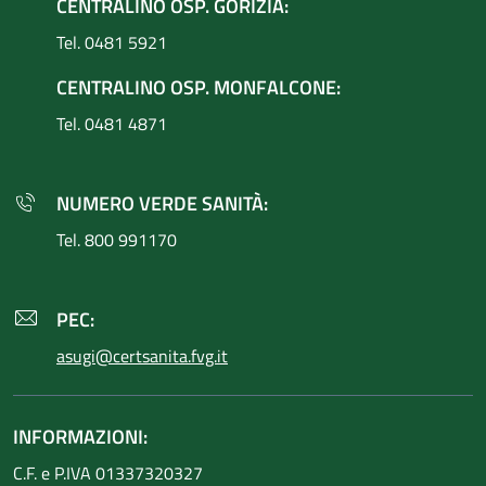
CENTRALINO OSP. GORIZIA:
Tel. 0481 5921
CENTRALINO OSP. MONFALCONE:
Tel. 0481 4871
NUMERO VERDE SANITÀ:
Tel. 800 991170
PEC:
asugi@certsanita.fvg.it
INFORMAZIONI:
C.F. e P.IVA 01337320327