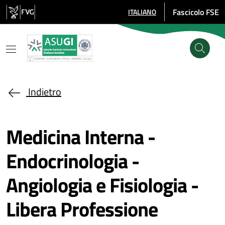
Salta al contenuto principale
Fascicolo FSE
ITALIANO
SELEZIONE LINGUA: LINGUA SE
Indietro
Medicina Interna -
Endocrinologia -
Angiologia e Fisiologia -
Libera Professione