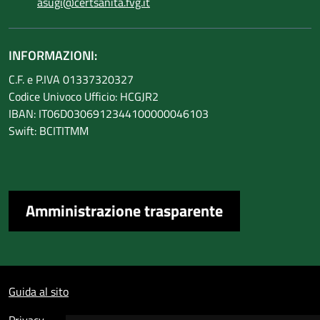
asugi@certsanita.fvg.it
INFORMAZIONI:
C.F. e P.IVA 01337320327
Codice Univoco Ufficio: HCGJR2
IBAN: IT06D0306912344100000046103
Swift: BCITITMM
Amministrazione trasparente
Sezione Link Utili
Guida al sito