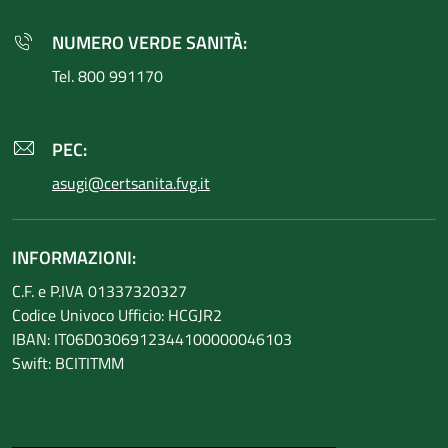
NUMERO VERDE SANITÀ:
Tel. 800 991170
PEC:
asugi@certsanita.fvg.it
INFORMAZIONI:
C.F. e P.IVA 01337320327
Codice Univoco Ufficio: HCGJR2
IBAN: IT06D0306912344100000046103
Swift: BCITITMM