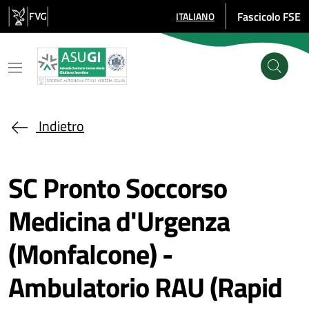
Salta al contenuto principale
Fascicolo FSE
ITALIANO
SELEZIONE LINGUA: LINGUA SE
Indietro
SC Pronto Soccorso
Medicina d'Urgenza
(Monfalcone) -
Ambulatorio RAU (Rapid