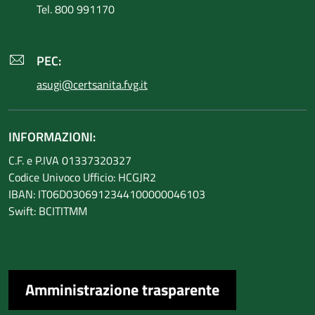
Tel. 800 991170
PEC:
asugi@certsanita.fvg.it
INFORMAZIONI:
C.F. e P.IVA 01337320327
Codice Univoco Ufficio: HCGJR2
IBAN: IT06D0306912344100000046103
Swift: BCITITMM
Amministrazione trasparente