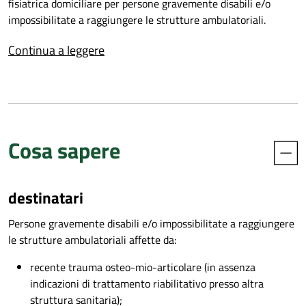
fisiatrica domiciliare per persone gravemente disabili e/o
impossibilitate a raggiungere le strutture ambulatoriali.
La visita fisiatrica domiciliare può essere richiesta per:
Continua a leggere
accertamenti diagnostici;
terapie specialistiche;
produzione di certificazione medica;
attivazione di progetti riabilitativi individuali ;
attivazione dell’Equipe Multidisciplinare dell’Handicap.
Cosa sapere
destinatari
Persone gravemente disabili e/o impossibilitate a raggiungere
le strutture ambulatoriali affette da:
recente trauma osteo-mio-articolare (in assenza
indicazioni di trattamento riabilitativo presso altra
struttura sanitaria);