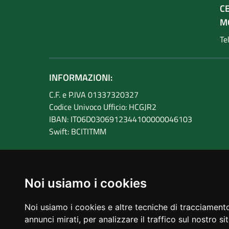
C
M
Te
INFORMAZIONI:
C.F. e P.IVA 01337320327
Codice Univoco Ufficio: HCGJR2
IBAN: IT06D0306912344100000046103
Swift: BCITITMM
Noi usiamo i cookies
Amministrazione trasparente
Noi usiamo i cookies e altre tecniche di tracciamento
annunci mirati, per analizzare il traffico sul nostro si