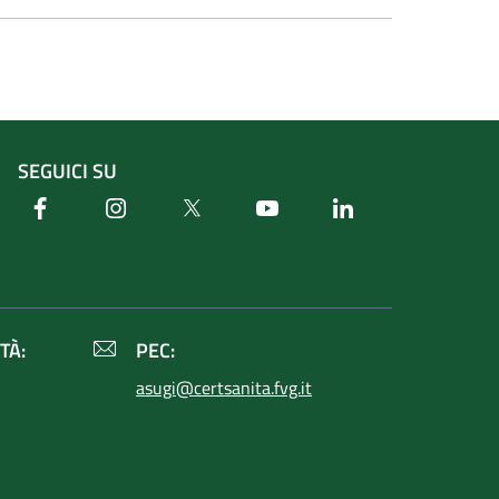
SEGUICI SU
Facebook
Instagram
Twitter
Youtube
Linkedin
TÀ:
PEC:
asugi@certsanita.fvg.it