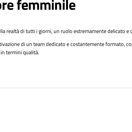
ore femminile
 realtà di tutti i giorni, un ruolo estremamente delicato e di
attivazione di un team dedicato e costantemente formato, com
e in termini qualità.
attamenti
:
fine di ogni ciclo di rieducazione con rivalutazione congiunta e c
attraverso la stesura di un programma riabilitativo personalizz