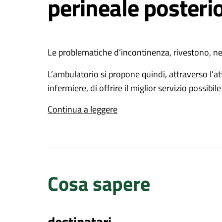
perineale posteri
Le problematiche d’incontinenza, rivestono, nella
L’ambulatorio si propone quindi, attraverso l’
infermiere, di offrire il miglior servizio possibil
Continua a leggere
Vengono erogate le seguenti prestazioni/tr
visita fisiatrica e controllo fisiatrico alla 
uroflussometria ed urodinamica;
valutazione e presa in carico riabilitativa 
-chinesiterapia
Cosa sapere
-biofeedback
-Stimolazione Elettrica Funzionale (SEF)
destinatari