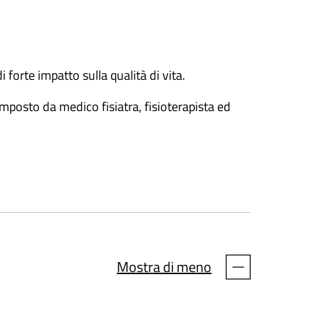
 forte impatto sulla qualità di vita.
posto da medico fisiatra, fisioterapista ed
ondivisa degli obiettivi riabilitativi;
ato con l’applicazione di tecniche di:
Mostra di meno