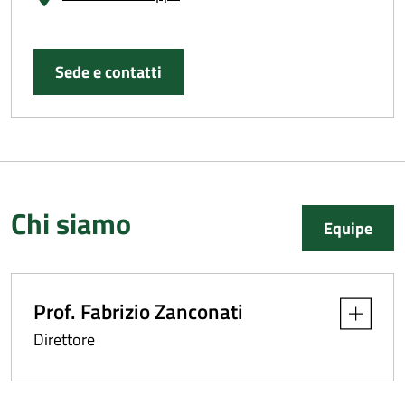
una specifica competenza in settori dell'Anatomia e Istologia
Patologica (Diagnostica citopatologica clinica e degli screening,
senologica, ginecologica, pleuropolmonare,
Sede e contatti
immunoistochimica, ematooncologica e gastroenterologica) e
nel campo della diagnostica autoptica e nei settori della
diagnostica oncologica prognostica predittiva.
Essa inoltre prende parte ai lavori di numerosi gruppi
interdisciplinari per la gestione integrata diagnositico-
terapeutico sia per patologie oncologiche che non oncologiche.
Chi siamo
La Struttura svolge attività di ricerca prevalentememte in
Equipe
campo oncologico e delle patologie cardiovascolari
collaborando a numerosi percorsi e protocolli clinici
sperimentali in un ambito multidisciplinare.
Prof. Fabrizio Zanconati
Apri dettag
Rientrano nel mandato della struttura:
Direttore
Garantire le attività di prevenzione collegate ai programmi di