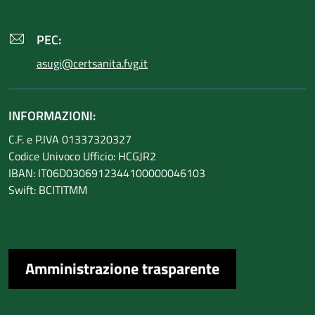
PEC:
asugi@certsanita.fvg.it
INFORMAZIONI:
C.F. e P.IVA 01337320327
Codice Univoco Ufficio: HCGJR2
IBAN: IT06D0306912344100000046103
Swift: BCITITMM
Amministrazione trasparente