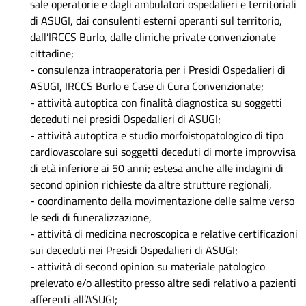
sale operatorie e dagli ambulatori ospedalieri e territoriali
competenze del personale.
di ASUGI, dai consulenti esterni operanti sul territorio,
Realizzare le attività previste nei piani di formazione
dall’IRCCS Burlo, dalle cliniche private convenzionate
aziendale e nelle convenzioni con ASUGI.
cittadine;
Garantire le attività didattiche universitarie rivolte agli
- consulenza intraoperatoria per i Presidi Ospedalieri di
studenti del Corso di Laurea in Medicina e Chirurgia, di
ASUGI, IRCCS Burlo e Case di Cura Convenzionate;
Odontoiatria, in Tecniche di laboratorio biomedico, in
- attività autoptica con finalità diagnostica su soggetti
Ostetricia, Corso di Laurea Specialistica in Ingegneria Clinica e
deceduti nei presidi Ospedalieri di ASUGI;
agli specializzandi in Anatomia. Patologica e delle altre
- attività autoptica e studio morfoistopatologico di tipo
specialità in cui è coinvolta l’Anatomia Patologica. Realizzare
cardiovascolare sui soggetti deceduti di morte improvvisa
attività di ricerca clinica e traslazionale in collaborazione con
di età inferiore ai 50 anni; estesa anche alle indagini di
centri di ricerca nazionali ed internazionali, con altre Aziende
second opinion richieste da altre strutture regionali,
Sanitarie ed IRCCS, nonché con i parchi scientifici (Area di
- coordinamento della movimentazione delle salme verso
Ricerca e Sincrotrone e SISSA).
le sedi di funeralizzazione,
- attività di medicina necroscopica e relative certificazioni
La Struttura è sede Aggregata della Scuola di Specializzazione
sui deceduti nei Presidi Ospedalieri di ASUGI;
in Anatomia Patologica con sede amministrativa presso
- attività di second opinion su materiale patologico
l’Università di Udine e di riferimento dei tirocini pratici delle
prelevato e/o allestito presso altre sedi relativo a pazienti
attività di Anatomia patologica sia del Corso di Laurea di
afferenti all’ASUGI;
Medicina e Chirurgia che del Corso di Laurea Interateneo in