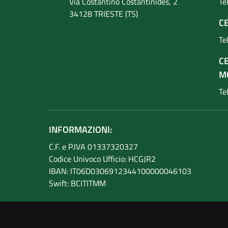
Via Costantino
Costantinides, 2
Te
34128 TRIESTE (TS)
CE
Te
C
M
Te
INFORMAZIONI:
C.F. e P.IVA 01337320327
Codice Univoco Ufficio: HCGJR2
IBAN: IT06D0306912344100000046103
Swift: BCITITMM