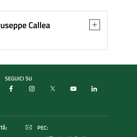
iuseppe Callea
Apri dettaglio
SEGUICI SU
Facebook
Instagram
Twitter
Youtube
Linkedin
TÀ:
PEC: