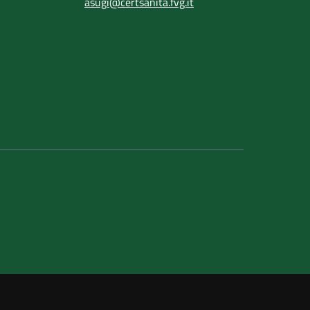
asugi@certsanita.fvg.it