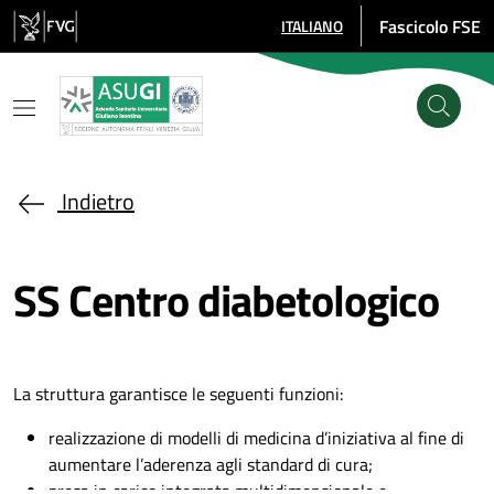
Salta al contenuto principale
Fascicolo FSE
ITALIANO
SELEZIONE LINGUA: LINGUA SE
Indietro
SS Centro diabetologico
La struttura garantisce le seguenti funzioni:
realizzazione di modelli di medicina d’iniziativa al fine di
aumentare l’aderenza agli standard di cura;
presa in carico integrata multidimensionale e