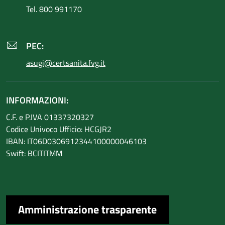
Tel. 800 991170
PEC:
asugi@certsanita.fvg.it
INFORMAZIONI:
C.F. e P.IVA 01337320327
Codice Univoco Ufficio: HCGJR2
IBAN: IT06D0306912344100000046103
Swift: BCITITMM
Amministrazione trasparente