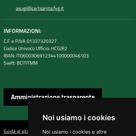
asugi@certsanita.fvg.it
INFORMAZIONI:
C.F. e P.IVA 01337320327
Codice Univoco Ufficio: HCGJR2
IBAN: IT06D0306912344100000046103
Swift: BCITITMM
Amministrazione trasparente
Noi usiamo i cookies
Sezione Link Utili
Guida al sito
Noi usiamo i cookies e altre