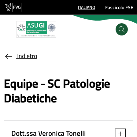
Salta al contenuto principale
Fascicolo FSE
ITALIANO
SELEZIONE LINGUA: LINGUA SE
Indietro
Equipe - SC Patologie
Diabetiche
Dott.ssa Veronica Tonelli
Apri dettag