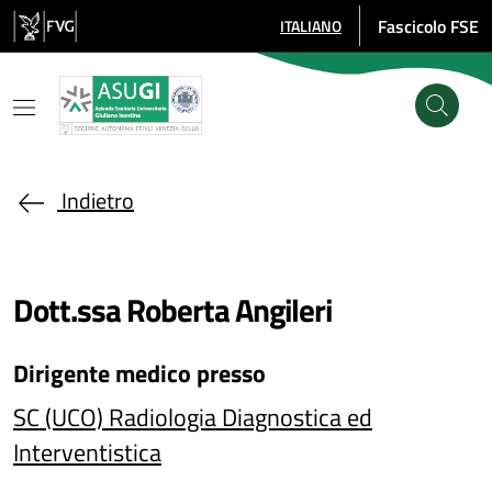
Salta al contenuto principale
Fascicolo FSE
ITALIANO
SELEZIONE LINGUA: LINGUA SE
Indietro
Dott.ssa Roberta Angileri
Dirigente medico
presso
SC (UCO) Radiologia Diagnostica ed
Interventistica