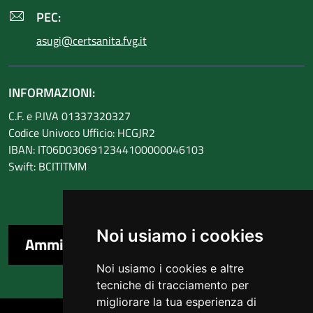
PEC:
asugi@certsanita.fvg.it
INFORMAZIONI:
C.F. e P.IVA 01337320327
Codice Univoco Ufficio: HCGJR2
IBAN: IT06D0306912344100000046103
Swift: BCITITMM
Noi usiamo i cookies
Amministrazione trasparente
Noi usiamo i cookies e altre
tecniche di tracciamento per
migliorare la tua esperienza di
Sezione Link Utili