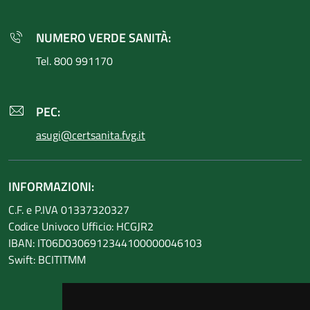
NUMERO VERDE SANITÀ:
Tel. 800 991170
PEC:
asugi@certsanita.fvg.it
INFORMAZIONI:
C.F. e P.IVA 01337320327
Codice Univoco Ufficio: HCGJR2
IBAN: IT06D0306912344100000046103
Swift: BCITITMM