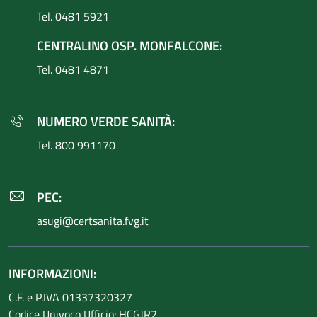
Tel. 0481 5921
CENTRALINO OSP. MONFALCONE:
Tel. 0481 4871
NUMERO VERDE SANITÀ:
Tel. 800 991170
PEC:
asugi@certsanita.fvg.it
INFORMAZIONI:
C.F. e P.IVA 01337320327
Codice Univoco Ufficio: HCGJR2