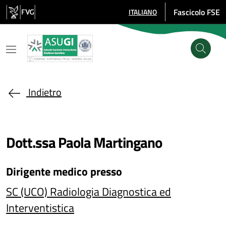
Salta al contenuto principale
Fascicolo FSE
ITALIANO
SELEZIONE LINGUA: LINGUA SE
Indietro
Dott.ssa Paola Martingano
Dirigente medico
presso
SC (UCO) Radiologia Diagnostica ed
Interventistica