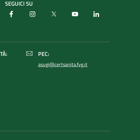
SEGUICI SU
Facebook
Instagram
Twitter
Youtube
Linkedin
TÀ:
PEC:
asugi@certsanita.fvg.it