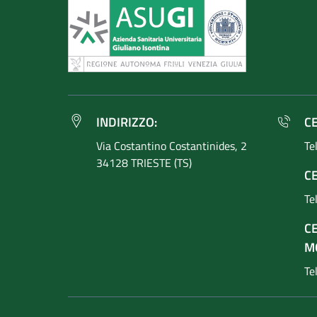
INDIRIZZO:
C
Via Costantino
Costantinides, 2
Te
34128 TRIESTE (TS)
CE
Te
C
M
Te