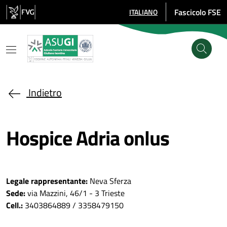
Salta al contenuto principale
Fascicolo FSE
ITALIANO
SELEZIONE LINGUA: LINGUA SE
Indietro
Hospice Adria onlus
Legale rappresentante:
Neva Sferza
Sede:
via Mazzini, 46/1 - 3 Trieste
Cell.:
3403864889 / 3358479150