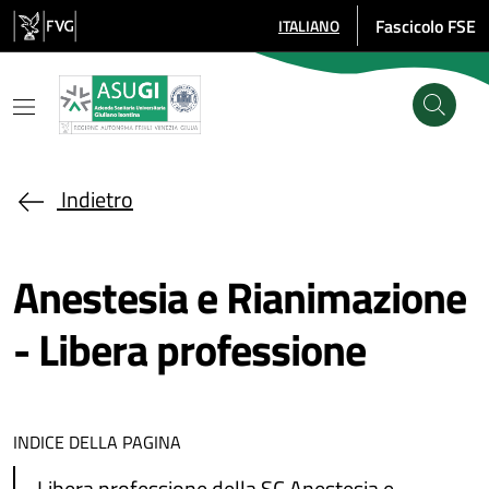
Salta al contenuto principale
Fascicolo FSE
ITALIANO
SELEZIONE LINGUA: LINGUA SE
Indietro
Anestesia e Rianimazione
- Libera professione
INDICE DELLA PAGINA
Libera professione della SC Anestesia e