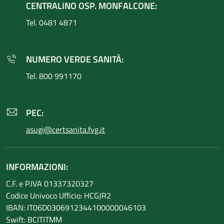
CENTRALINO OSP. MONFALCONE:
Tel. 0481 4871
NUMERO VERDE SANITÀ:
Tel. 800 991170
PEC:
asugi@certsanita.fvg.it
INFORMAZIONI:
C.F. e P.IVA 01337320327
Codice Univoco Ufficio: HCGJR2
IBAN: IT06D0306912344100000046103
Swift: BCITITMM