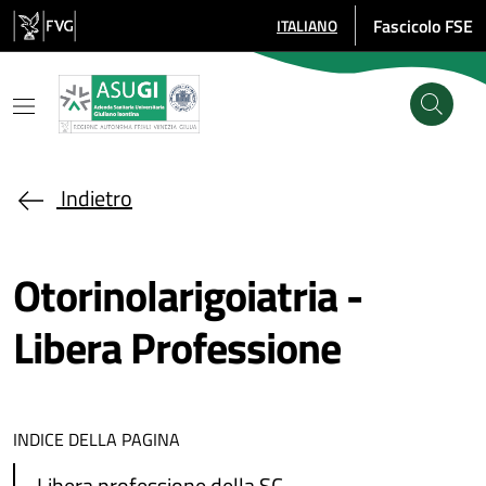
Salta al contenuto principale
Fascicolo FSE
ITALIANO
SELEZIONE LINGUA: LINGUA SE
Indietro
Otorinolarigoiatria -
Libera Professione
INDICE DELLA PAGINA
Libera professione della SC