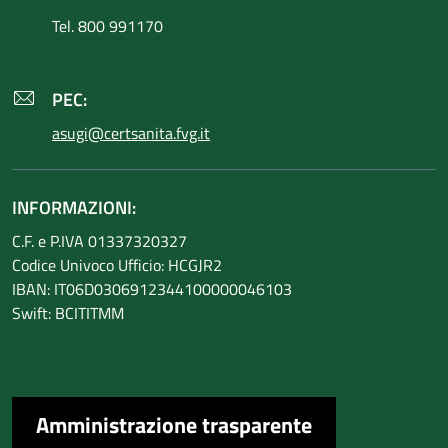
Tel. 800 991170
PEC:
asugi@certsanita.fvg.it
INFORMAZIONI:
C.F. e P.IVA 01337320327
Codice Univoco Ufficio: HCGJR2
IBAN: IT06D0306912344100000046103
Swift: BCITITMM
Amministrazione trasparente