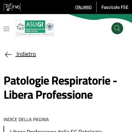
Salta al contenuto principale
Fascicolo FSE
ITALIANO
SELEZIONE LINGUA: LINGUA SE
Indietro
Patologie Respiratorie -
Libera Professione
INDICE DELLA PAGINA
Libera Professione della SC Patologie