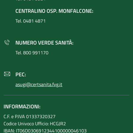
CENTRALINO OSP. MONFALCONE:
Tel. 0481 4871
NUMERO VERDE SANITÀ:
Tel. 800 991170
PEC:
asugi@certsanita.fvg.it
INFORMAZIONI:
C.F. e P.IVA 01337320327
Codice Univoco Ufficio: HCGJR2
IBAN: IT06D0306912344100000046103