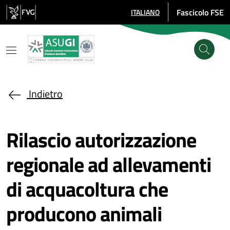
Salta al contenuto principale
Fascicolo FSE
ITALIANO
SELEZIONE LINGUA: LINGUA SE
Indietro
Rilascio autorizzazione
regionale ad allevamenti
di acquacoltura che
producono animali