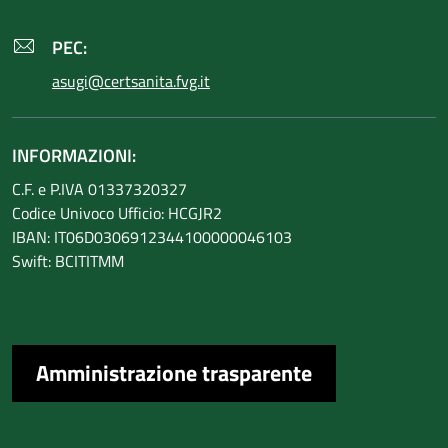
PEC:
asugi@certsanita.fvg.it
INFORMAZIONI:
C.F. e P.IVA 01337320327
Codice Univoco Ufficio: HCGJR2
IBAN: IT06D0306912344100000046103
Swift: BCITITMM
Amministrazione trasparente