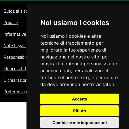
Sezione Link Utili
Guida al sito
Noi usiamo i cookies
Privacy
Informative sul trattamento dei dati personali
Noi usiamo i cookies e altre
tecniche di tracciamento per
Note Legali
migliorare la tua esperienza di
Responsabile del sito
navigazione nel nostro sito, per
mostrarti contenuti personalizzati e
Elenco siti tematici
annunci mirati, per analizzare il
traffico sul nostro sito, e per capire
Dichiarazione di accessibilità
da dove arrivano i nostri visitatori.
Preferenze cookie
Accetto
Rifiuto
Cambia le mie impostazioni