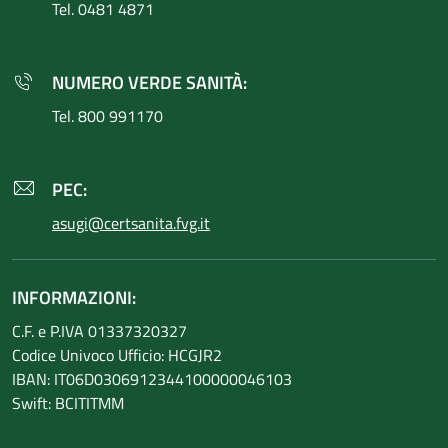
Tel. 0481 4871
NUMERO VERDE SANITÀ:
Tel. 800 991170
PEC:
asugi@certsanita.fvg.it
INFORMAZIONI:
C.F. e P.IVA 01337320327
Codice Univoco Ufficio: HCGJR2
IBAN: IT06D0306912344100000046103
Swift: BCITITMM