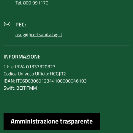
Tel. 800 991170
PEC:
asugi@certsanita.fvg.it
INFORMAZIONI:
C.F. e P.IVA 01337320327
Codice Univoco Ufficio: HCGJR2
IBAN: IT06D0306912344100000046103
Swift: BCITITMM
Amministrazione trasparente