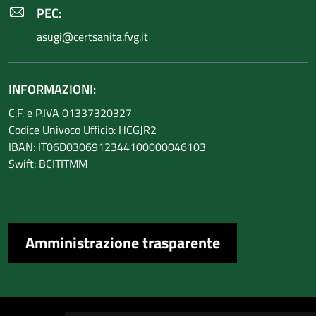
PEC:
asugi@certsanita.fvg.it
INFORMAZIONI:
C.F. e P.IVA 01337320327
Codice Univoco Ufficio: HCGJR2
IBAN: IT06D0306912344100000046103
Swift: BCITITMM
Amministrazione trasparente
Sezione Link Utili