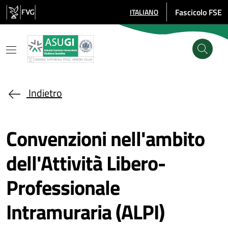
Salta al contenuto principale
Fascicolo FSE
ITALIANO
SELEZIONE LINGUA: LINGUA SE
Indietro
Convenzioni nell'ambito
dell'Attività Libero-
Professionale
Intramuraria (ALPI)