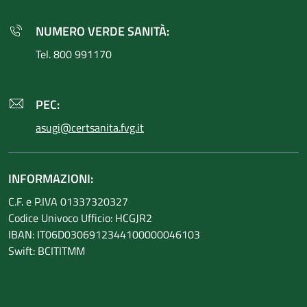
NUMERO VERDE SANITÀ:
Tel. 800 991170
PEC:
asugi@certsanita.fvg.it
INFORMAZIONI:
C.F. e P.IVA 01337320327
Codice Univoco Ufficio: HCGJR2
IBAN: IT06D0306912344100000046103
Swift: BCITITMM