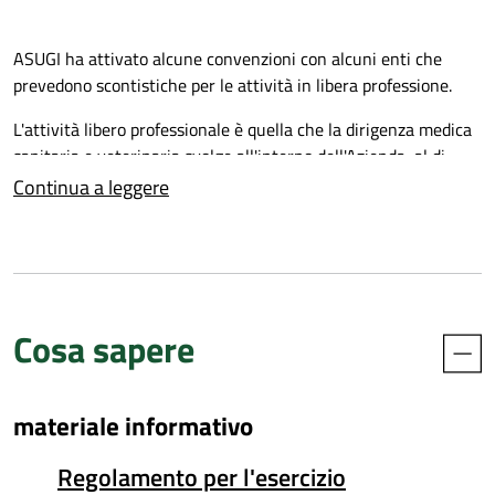
ASUGI ha attivato alcune convenzioni con alcuni enti che
prevedono scontistiche per le attività in libera professione.
L'attività libero professionale è quella che la dirigenza medica
sanitaria e veterinaria svolge all'interno dell'Azienda, al di
fuori dell'orario di lavoro. Prevista dalla vigente normativa,
Continua a leggere
rappresenta per l'utente una ulteriore possibilità di scelta del
professionista di fiducia nell'ambito del servizio pubblico,
integrativa e non contrapposta all'ordinaria attività
istituzionale.
L'Azienda Sanitaria Universitaria Giuliano Isontina considera
Cosa sapere
la libera professione intramuraria dei dirigenti sanitari un
valore aggiuntivo di sviluppo professionale e di ampliamento
dell'offerta sanitaria.
materiale informativo
Regolamento per l'esercizio