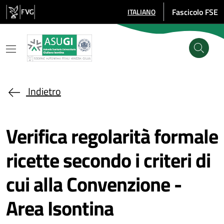
Salta al contenuto principale
Fascicolo FSE
ITALIANO
SELEZIONE LINGUA: LINGUA SE
Indietro
Verifica regolarità formale
ricette secondo i criteri di
cui alla Convenzione -
Area Isontina