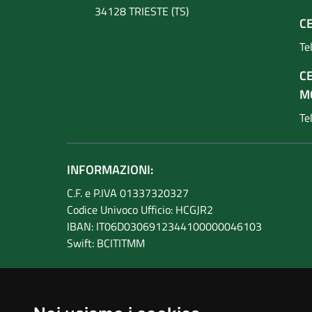
34128 TRIESTE (TS)
CE
Te
C
M
Te
INFORMAZIONI:
C.F. e P.IVA 01337320327
Codice Univoco Ufficio: HCGJR2
IBAN: IT06D0306912344100000046103
Swift: BCITITMM