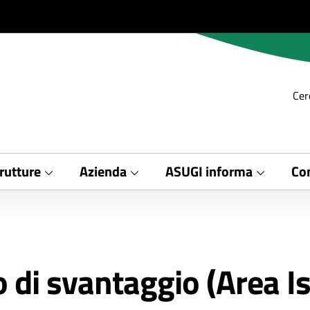
Cer
rutture
Azienda
ASUGI informa
Con
to di svantaggio (Area I