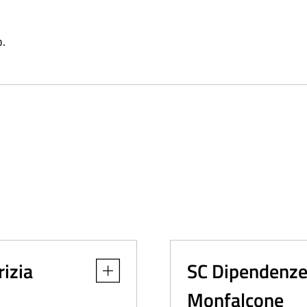
o.
izia
SC Dipendenze 
Apri dettaglio
Monfalcone