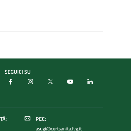
SEGUICI SU
Facebook
Instagram
Twitter
Youtube
Linkedin
TÀ:
PEC:
asugi@certsanita.fvg.it