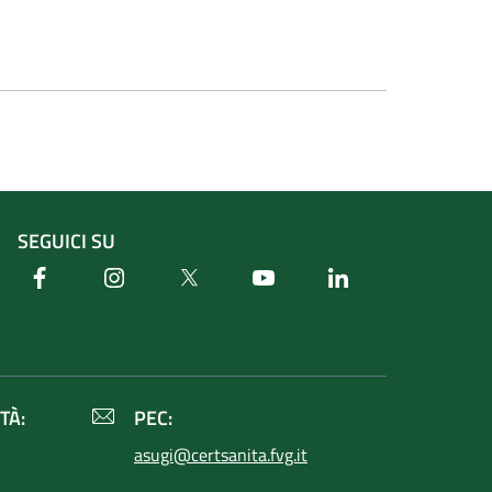
SEGUICI SU
Facebook
Instagram
Twitter
Youtube
Linkedin
TÀ:
PEC:
asugi@certsanita.fvg.it