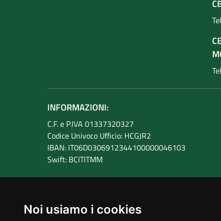
CE
Te
C
M
Te
INFORMAZIONI:
C.F. e P.IVA 01337320327
Codice Univoco Ufficio: HCGJR2
IBAN: IT06D0306912344100000046103
Swift: BCITITMM
Noi usiamo i cookies
Amministrazione trasparente