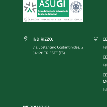
INDIRIZZO:
C
Via Costantino
Costantinides, 2
Te
34128 TRIESTE (TS)
CE
Te
C
M
Te