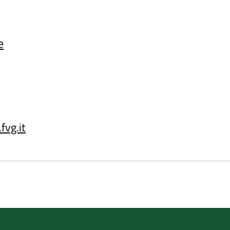
e
fvg.it