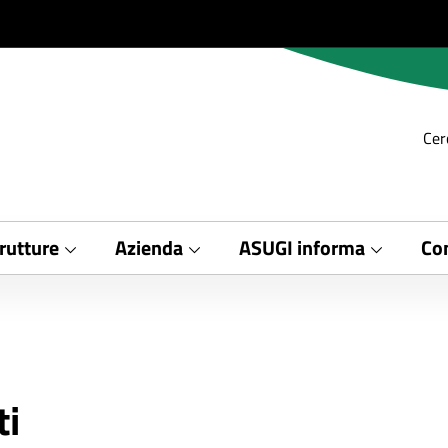
Cer
rutture
Azienda
ASUGI informa
Con
ti