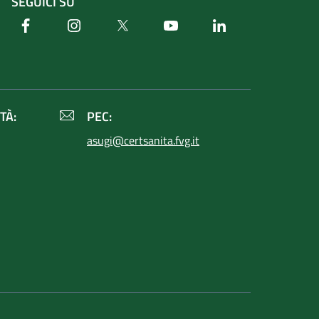
SEGUICI SU
Facebook
Instagram
Twitter
Youtube
Linkedin
TÀ:
PEC:
asugi@certsanita.fvg.it