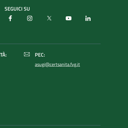
SEGUICI SU
Facebook
Instagram
Twitter
Youtube
Linkedin
TÀ:
PEC:
asugi@certsanita.fvg.it