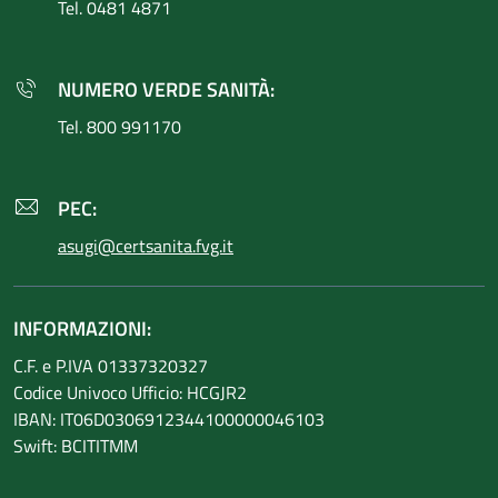
Tel. 0481 4871
NUMERO VERDE SANITÀ:
Tel. 800 991170
PEC:
asugi@certsanita.fvg.it
INFORMAZIONI:
C.F. e P.IVA 01337320327
Codice Univoco Ufficio: HCGJR2
IBAN: IT06D0306912344100000046103
Swift: BCITITMM