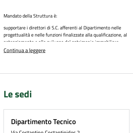
Mandato della Struttura è:
supportare i direttori di S.C. afferenti al Dipartimento nelle
progettualità e nelle funzioni finalizzate alla qualificazione, al
potenziamento e allo sviluppo del patrimonio immobiliare,
tecnologico e delle risorse informatiche.
Continua a leggere
Garantire il coordinamento e la gestione integrata dei budget
di risorsa delle strutture interne al Dipartimento.
Perseguire gli obiettivi di risultato e di attività negoziati in
sede di contrattazione di budget con la Direzione aziendale
mediante le risorse assegnate.
Le sedi
Contribuire alla valorizzazione, formazione e sviluppo delle
competenze del personale.
Dipartimento Tecnico
Via Costantino Costantinides 2