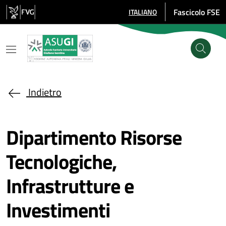
Salta al contenuto principale
Fascicolo FSE
ITALIANO
SELEZIONE LINGUA: LINGUA SE
Indietro
Dipartimento Risorse
Tecnologiche,
Infrastrutture e
Investimenti